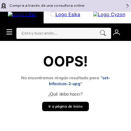
Compra a través de una consultora online
Estoy buscando...
0
OOPS!
No encontramos ningún resultado para "
set-
bifasicos-2-upg
"
¿Qué debo hacer?
Ir a página de inicio