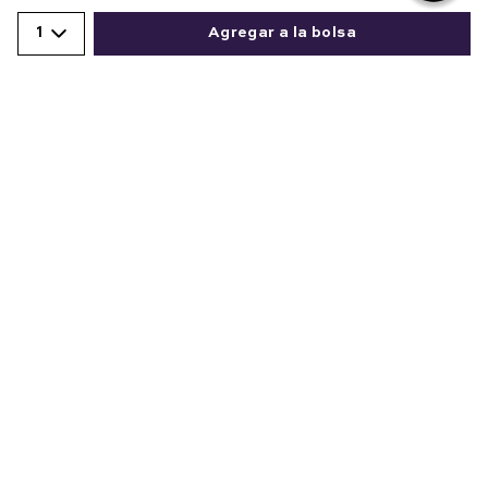
1
Agregar a la bolsa
Comentarios
cargando el resumen…
Comparte este producto
Por favor, inicia sesión para escribir un comentario.
Copiar link
Whatsapp
Facebook
Más
Más reciente
Cargando comentarios…