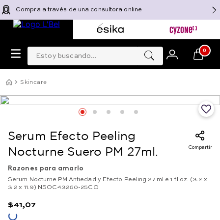
Compra a través de una consultora online
Estoy buscando...
0
Skincare
Serum Efecto Peeling
Compartir
Nocturne Suero PM 27ml.
Razones para amarlo
Serum Nocturne PM Antiedad y Efecto Peeling 27 ml e 1 fl.oz. (3.2 x
3.2 x 11.9) NSOC43260-25CO
$
41
,
07