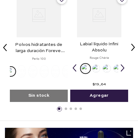
Labial líquido Infini
Polvos hidratantes de
Absolu
larga duración Forever
Hydra 36H
Rouge Chérie
Perla 100
Arena
Caramel
Solei
Avellana
Golden
200
200
200
200
300
$
19
,
64
Sin stock
Agregar