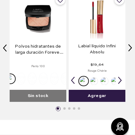
Labial líquido Infini
Polvos hidratantes de
Absolu
larga duración Forever
Hydra 36H
$
19
,
64
Perla 100
Rouge Chérie
Arena
Caramel
Solei
Avellana
Golden
200
200
200
200
300
Sin stock
Agregar