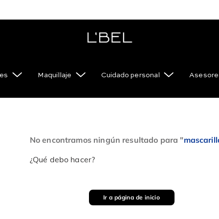
es
Maquillaje
Cuidado personal
Asesore
No encontramos ningún resultado para "
mascaril
¿Qué debo hacer?
Ir a página de inicio