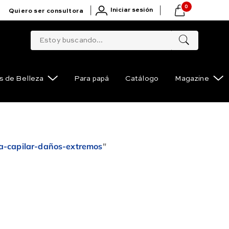
0
|
|
Iniciar sesión
Quiero ser consultora
Estoy buscando...
s de Belleza
Para papá
Catálogo
Magazine
la-capilar-daños-extremos
"