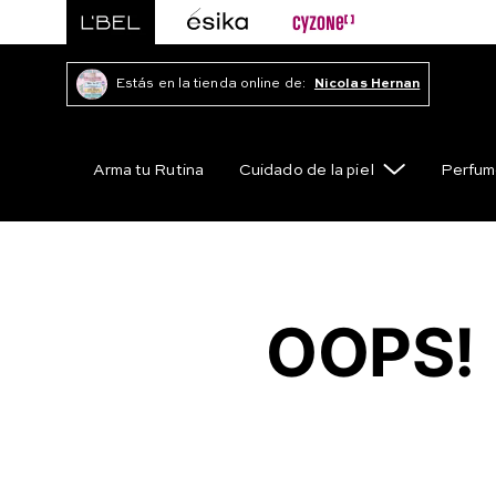
Estás en la tienda online de:
Nicolas Hernan
Arma tu Rutina
Cuidado de la piel
Perfum
OOPS!