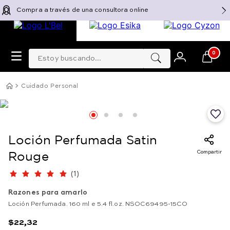
Compra a través de una consultora online
Estoy buscando...
0
Cuidado Personal
Loción Perfumada Satin
Compartir
Rouge
(
1
)
Razones para amarlo
Loción Perfumada. 160 ml e 5.4 fl.oz. NSOC69495-15CO
$
22
,
32