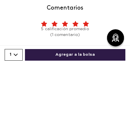
Comentarios
5 calificación promedio
(1 comentario)
Por favor, inicia sesión para escribir un comentario.
1
Agregar a la bolsa
Más reciente
Comparte este producto
Copiar link
Whatsapp
Facebook
Más
Comprador verificado
Enviado
4 años atrás
por
Claudia Patricia González
1 - 1
de
1
Excelente