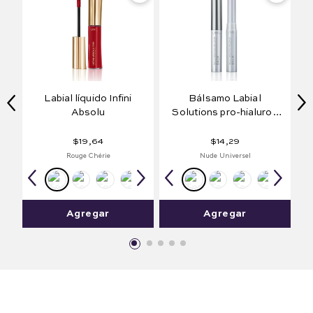
Labial líquido Infini
Bálsamo Labial
Absolu
Solutions pro-hialuron
Balm
$
19
,
64
$
14
,
29
Rouge Chérie
Nude Universel
Agregar
Agregar