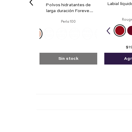
Labial líquid
Polvos hidratantes de
larga duración Forever
Hydra 36H
Rouge
Perla 100
Arena
Caramel
Solei
Avellana
Golden
200
200
200
200
300
$
1
Sin stock
Agr