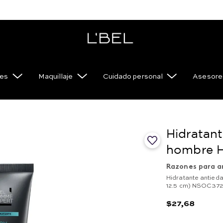
es
Maquillaje
Cuidado personal
Asesore
Hidratant
hombre 
Razones para a
Hidratante antiedad
12.5 cm) NSOC37
$
27
,
68