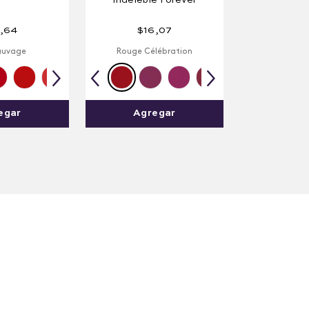
Indeleble Forever
,
64
$
16
,
07
auvage
Rouge Célébration
egar
Agregar