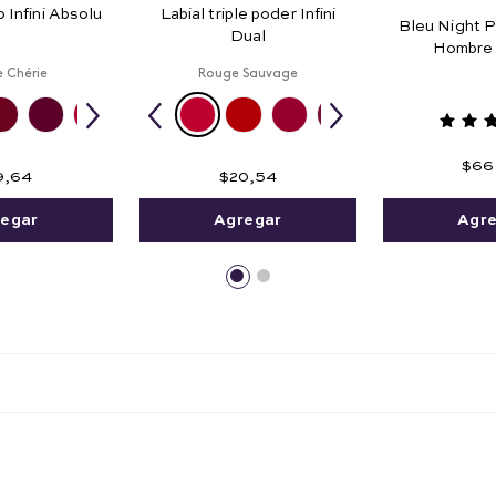
o Infini Absolu
Labial triple poder Infini
Bleu Night P
Dual
Hombre 
 Chérie
Rouge Sauvage
$
66
9
,
64
$
20
,
54
Agr
egar
Agregar