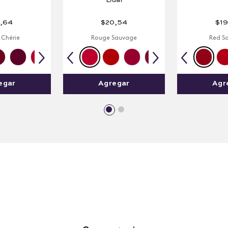
Dual
,
64
$
20
,
54
$
19
Chérie
Rouge Sauvage
Red S
egar
Agregar
Agr