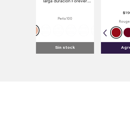
larga duración Forever
Hydra 36H
$
19
Perla 100
Rouge 
Arena
Caramel
Solei
Avellana
Golden
200
200
200
200
300
Sin stock
Agr