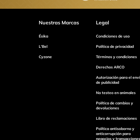
Califica el producto de 1 a 5 estrellas
Nuestras Marcas
Legal
Tu nombre
Ésika
Condiciones de uso
L'Bel
Política de privacidad
Cyzone
Términos y condiciones
Dirección de email
Derechos ARCO
Autorización para el env
de publicidad
Escribe un comentario
No testeo en animales
Política de cambios y
devoluciones
Libro de reclamaciones
Enviar Comentario
Política antisoborno y
anticorrupción para
negocios y transaccione