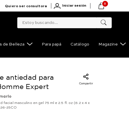
0
|
|
Iniciar sesión
Quiero ser consultora
Estoy buscando...
s de Belleza
Para papá
Catálogo
Magazine
e antiedad para
Compartir
Homme Expert
marlo
 facial masculino en gel 75 ml e 2.5 fl. oz (6.2 x 4 x
226-25CO