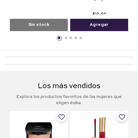
Arena
Caramel
Solei
Avellana
Golden
200
200
200
200
300
$
19
,
64
Sin stock
Agregar
Los más vendidos
Explora los productos favoritos de las mujeres que
eligen ésika.