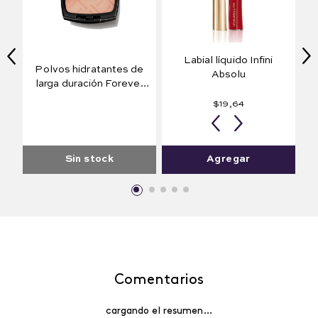
Labial líquido Infini
Polvos hidratantes de
Absolu
larga duración Forever
Hydra 36H
$
19
,
64
Perla 100
Rouge Chérie
Arena
Caramel
Solei
Avellana
Golden
200
200
200
200
300
Sin stock
Agregar
Comentarios