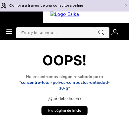
Compra a través de una consultora online
Estoy buscando...
0
OOPS!
No encontramos ningún resultado para
"
concentre-total-polvos-compactos-antiedad-
10-g
"
¿Qué debo hacer?
Ir a página de inicio