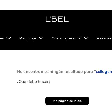
es
Maquillaje
Cuidado personal
Asesore
No encontramos ningún resultado para "
collage
¿Qué debo hacer?
Ir a página de inicio