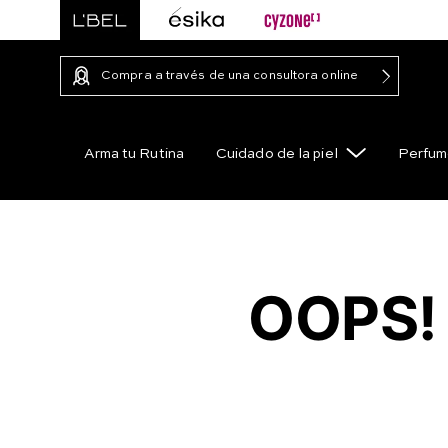
Compra a través de una consultora online
Arma tu Rutina
Cuidado de la piel
Perfum
OOPS!