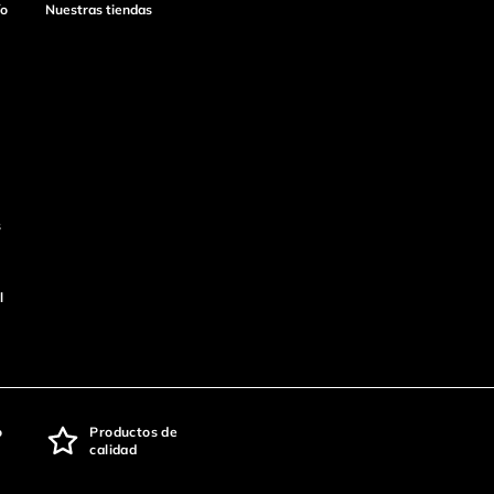
ío
Nuestras tiendas
s
l
o
Productos de
calidad