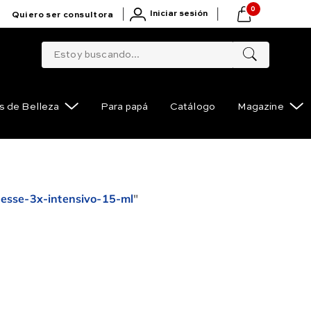
0
|
|
Iniciar sesión
Quiero ser consultora
Estoy buscando...
s de Belleza
Para papá
Catálogo
Magazine
nesse-3x-intensivo-15-ml
"