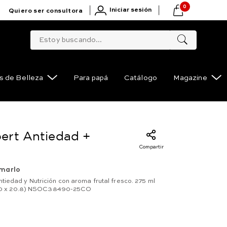
0
|
|
Iniciar sesión
Quiero ser consultora
Estoy buscando...
s de Belleza
Para papá
Catálogo
Magazine
ert Antiedad +
Compartir
marlo
iedad y Nutrición con aroma frutal fresco. 275 ml
 5.0 x 20.8) NSOC38490-25CO