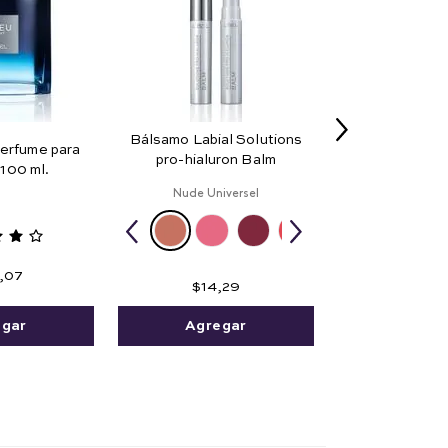
Bálsamo Labial Solutions
erfume para
pro-hialuron Balm
100 ml.
Nude Universel
,
07
$
14
,
29
egar
Agregar