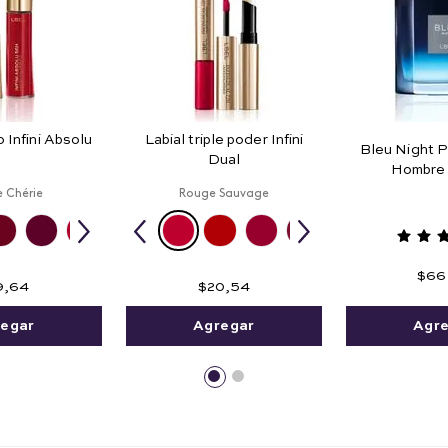
o Infini Absolu
Labial triple poder Infini
Bleu Night P
Dual
Hombre 
 Chérie
Rouge Sauvage
$
66
9
,
64
$
20
,
54
Agr
egar
Agregar