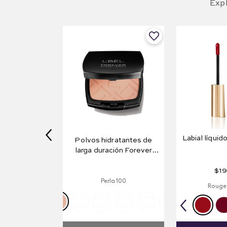
Expl
Labial líquido
Polvos hidratantes de
larga duración Forever
Hydra 36H
$
19
Perla 100
Rouge 
Arena
Caramel
Solei
Avellana
Golden
200
200
200
200
300