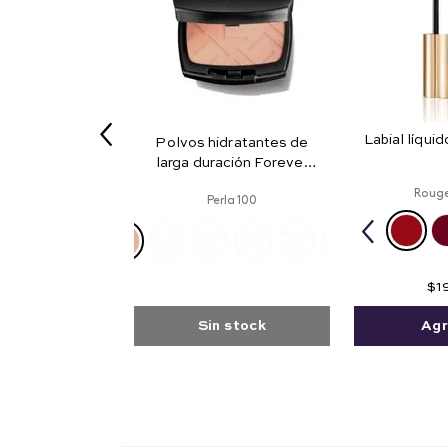
Labial líquid
Polvos hidratantes de
larga duración Forever
Hydra 36H
Rouge
Perla 100
Arena
Caramel
Solei
Avellana
Golden
200
200
200
200
300
$
1
Sin stock
Agr