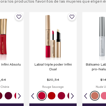
ora los productos favoritos de las mujeres que eligen é
 Infini Absolu
Labial triple poder Infini
Bálsamo Labi
Dual
pro-hial
,
64
$
20
,
54
$
1
Chérie
Rouge Sauvage
Nude Un