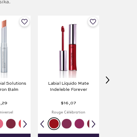
sika.
al Solutions
Labial Líquido Mate
uron Balm
Indeleble Forever
4
,
29
$
16
,
07
iversel
Rouge Célébration