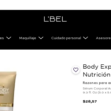
es
Maquillaje
Cuidado personal
Asesore
Body Exp
Nutrición
Razones para a
Sérum Corporal Ant
9.3 fl. Oz (5.0 x
$
28
,
57