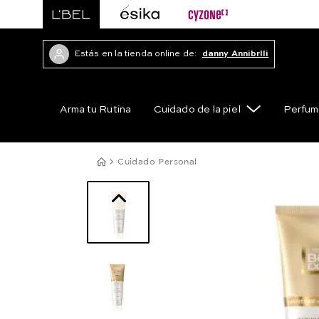
Estás en la tienda online de:
danny Annibrlli
Arma tu Rutina
Cuidado de la piel
Perfum
Cuidado Personal